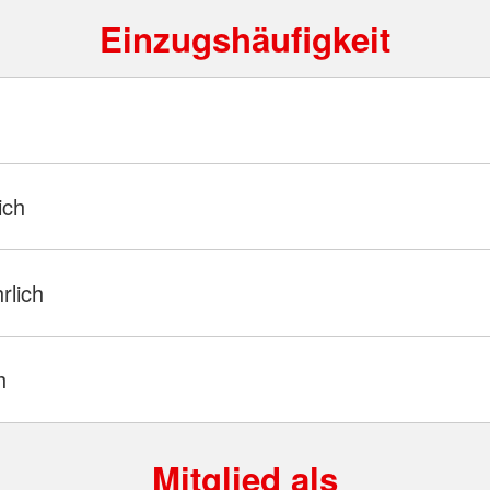
Einzugshäufigkeit
ich
hrlich
h
Mitglied als