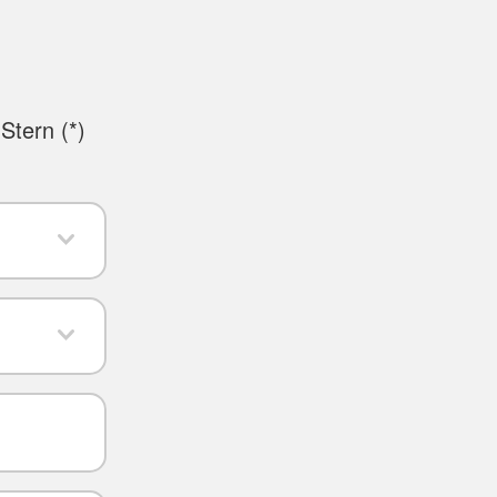
Stern (
*
)