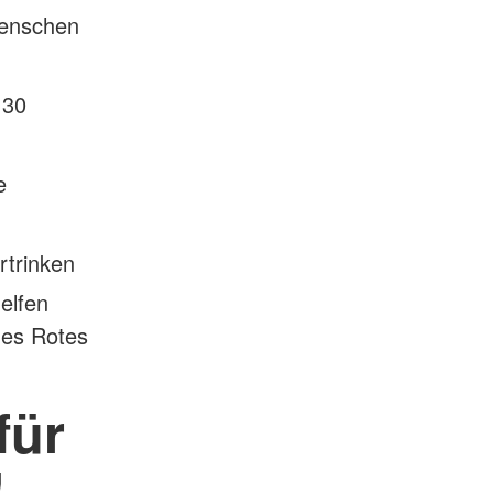
Menschen
 30
e
rtrinken
elfen
hes Rotes
für
!