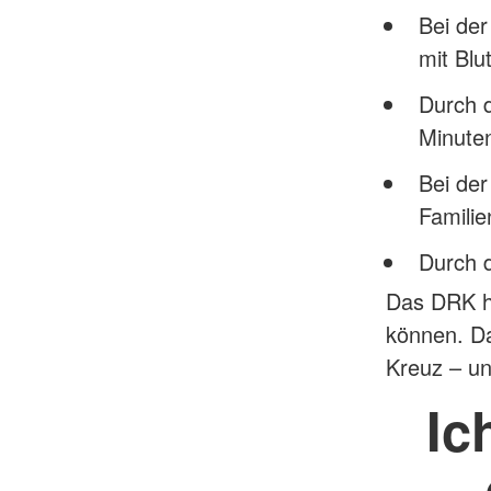
Bei de
mit Blu
Durch 
Minute
Bei der
Famili
Durch 
Das DRK hi
können. Da
Kreuz – un
Ic