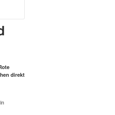
d
Rote
hen direkt
in