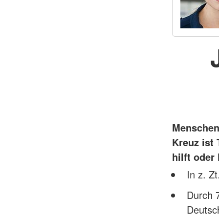
Menschen 
Kreuz ist
hilft oder 
In z. Z
Durch 7
Deutsc