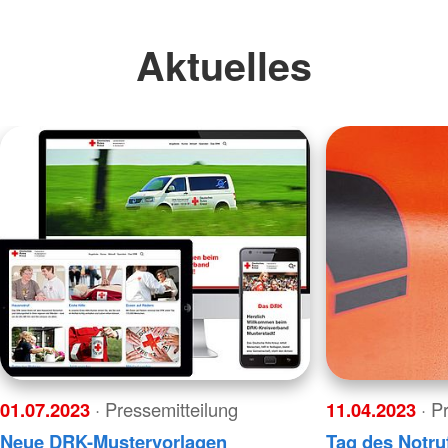
Aktuelles
01.07.2023
· Pressemitteilung
11.04.2023
· P
Neue DRK-Mustervorlagen
Tag des Notru