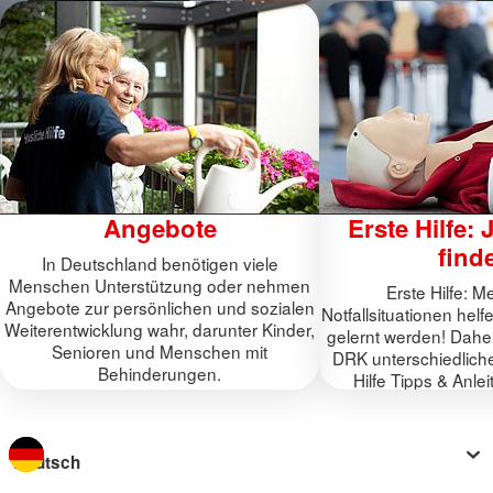
Angebote
Erste Hilfe: 
find
In Deutschland benötigen viele
Menschen Unterstützung oder nehmen
Erste Hilfe: 
Angebote zur persönlichen und sozialen
Notfallsituationen he
Weiterentwicklung wahr, darunter Kinder,
gelernt werden! Dahe
Senioren und Menschen mit
DRK unterschiedlich
Behinderungen.
Hilfe Tipps & Anle
Sprache wechseln zu