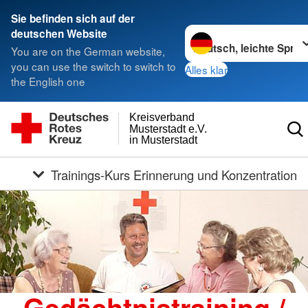
Sie befinden sich auf der
Sprache wechseln zu
deutschen Website
You are on the German website,
you can use the switch to switch to
Alles klar
the English one
Kreisverband
Musterstadt e.V.
in Musterstadt
Trainings-Kurs Erinnerung und Konzentration
Gedächtnistraining /