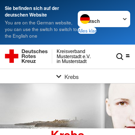
Sie befinden sich auf der
Sprache wechseln zu
deutschen Website
You are on the German website,
you can use the switch to switch to
Alles klar
the English one
Kreisverband
Musterstadt e.V.
in Musterstadt
Krebs
Krebs