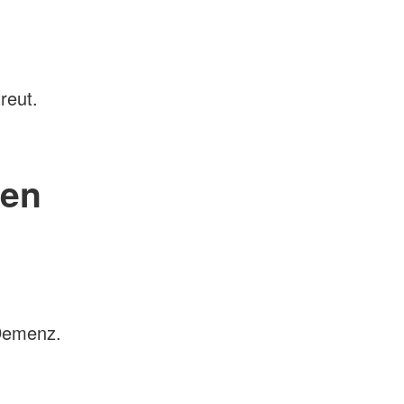
reut.
hen
 Demenz.