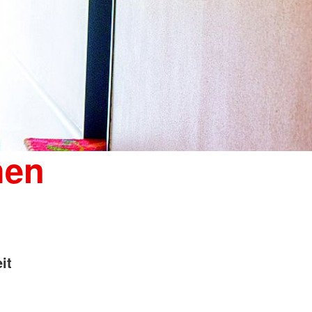
hen
it