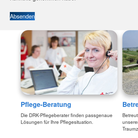
Absenden
Pflege-Beratung
Betr
Die DRK-Pflegeberater finden passgenaue
Betreut
Lösungen für Ihre Pflegesituation.
unseren
Traumzi