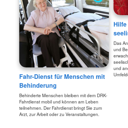
Hilf
seel
Das An
und Ber
erwach
seelisc
und an
Umfelde
Fahr-Dienst für Menschen mit
Behinderung
Behinderte Menschen bleiben mit dem DRK-
Fahrdienst mobil und können am Leben
teilnehmen. Der Fahrdienst bringt Sie zum
Arzt, zur Arbeit oder zu Veranstaltungen.