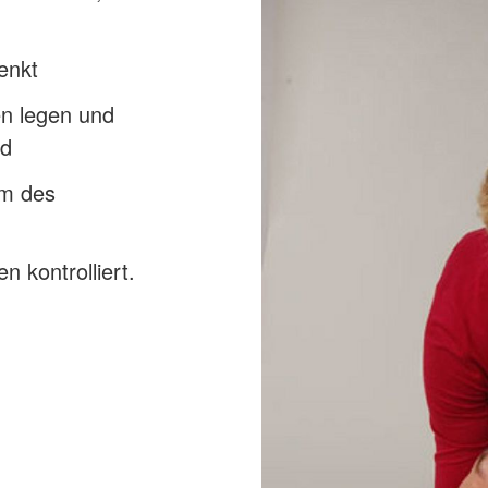
enkt
n legen und
nd
om des
 kontrolliert.