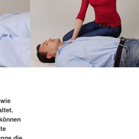
 wie
ltet.
 können
te
unge die