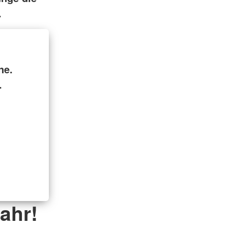
.
ne.
.
ahr!