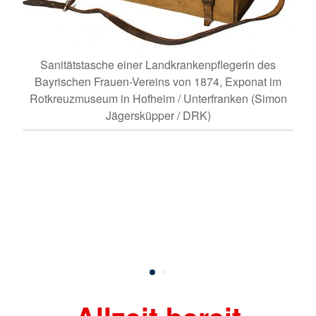
Sanitätstasche einer Landkran­ken­pfle­gerin des
Bayrischen Frauen-Vereins von 1874, Exponat im
Rotkreuzmuseum in Hofheim / Unterfranken (Simon
Jägersküpper / DRK)
idung
Die 
 1872
von 