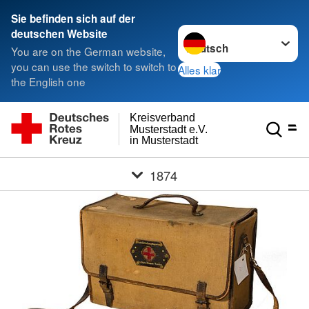
Sie befinden sich auf der
Sprache wechseln zu
deutschen Website
You are on the German website,
you can use the switch to switch to
Alles klar
the English one
Kreisverband
Musterstadt e.V.
in Musterstadt
1874