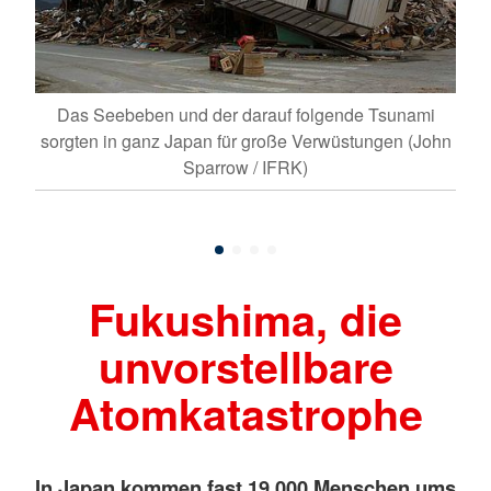
Das Seebeben und der darauf folgende Tsunami
D
sorgten in ganz Japan für große Verwüstungen (John
en
Sparrow / IFRK)
on
Fukushima, die
unvorstellbare
Atomkatastrophe
In Japan kommen fast 19.000 Menschen ums