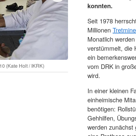
konnten.
Seit 1978 herrscht
Millionen
Tretmin
Monatlich werden
verstümmelt, die 
ein bemerkenswer
Erstes Rollstuh
vom DRK in großem
0 (Kate Holt / IKRK)
wird.
In einer kleinen 
einheimische Mita
benötigen: Rollst
Gehhilfen, Übung
werden zunächst g