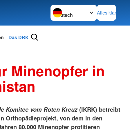
Sprache wechseln zu
Alles klar
en
Das DRK
ür Minenopfer in
istan
(IKRK) betreibt
ale Komitee vom Roten Kreuz
in Orthopädieprojekt, von dem in den
Jahren 80.000 Minenopfer profitieren