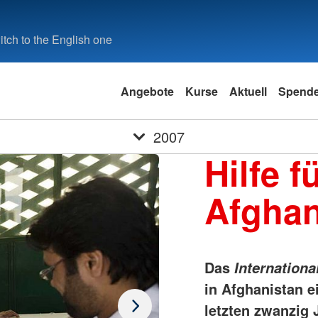
tch to the English one
Angebote
Kurse
Aktuell
Spend
2007
Hilfe f
Afghan
Das
Internation
in Afghanistan e
letzten zwanzig 