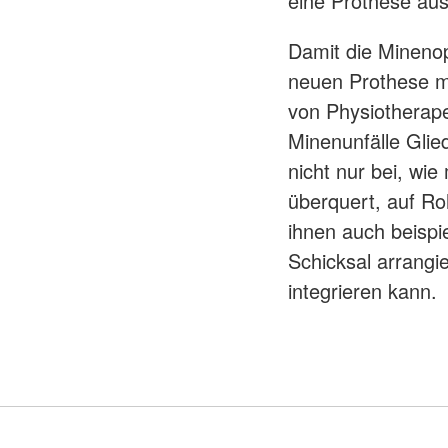
eine Prothese aus
Damit die Minenop
neuen Prothese mö
von Physiotherape
Minenunfälle Glie
nicht nur bei, wi
überquert, auf Ro
ihnen auch beispi
Schicksal arrangie
integrieren kann.