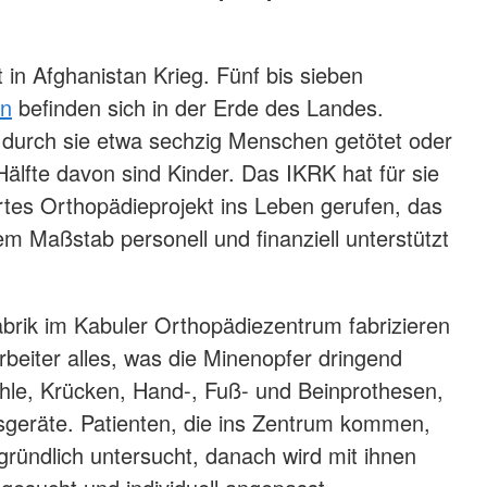
 in Afghanistan Krieg. Fünf bis sieben
en
befinden sich in der Erde des Landes.
 durch sie etwa sechzig Menschen getötet oder
Hälfte davon sind Kinder. Das IKRK hat für sie
tes Orthopädieprojekt ins Leben gerufen, das
l-Basketballturnier in Mazar-i-Sharif (IKRK)
 Maßstab personell und finanziell unterstützt
Fabrik im Kabuler Orthopädiezentrum fabrizieren
rbeiter alles, was die Minenopfer dringend
ühle, Krücken, Hand-, Fuß- und Beinprothesen,
sgeräte. Patienten, die ins Zentrum kommen,
ründlich untersucht, danach wird mit ihnen