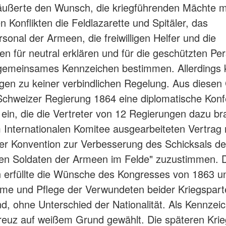
äußerte den Wunsch, die kriegführenden Mächte m
n Konflikten die Feldlazarette und Spitäler, das
rsonal der Armeen, die freiwilligen Helfer und die
n für neutral erklären und für die geschützten Pe
 gemeinsames Kennzeichen bestimmen. Allerdings 
gen zu keiner verbindlichen Regelung. Aus diese
 Schweizer Regierung 1864 eine diplomatische Kon
ein, die die Vertreter von 12 Regierungen dazu br
Internationalen Komitee ausgearbeiteten Vertrag
fer Konvention zur Verbesserung des Schicksals de
en Soldaten der Armeen im Felde" zuzustimmen. 
 erfüllte die Wünsche des Kongresses von 1863 un
me und Pflege der Verwundeten beider Kriegspart
d, ohne Unterschied der Nationalität. Als Kennzei
reuz auf weißem Grund gewählt. Die späteren Krie