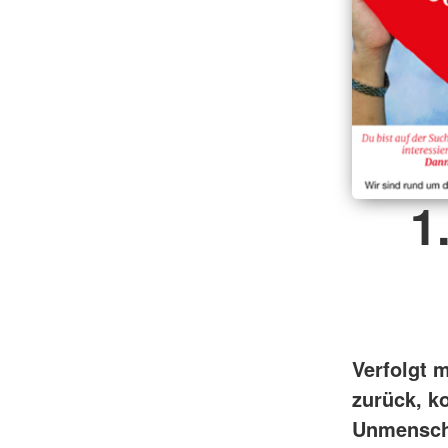
1
Verfolgt 
zurück, k
Unmenschli