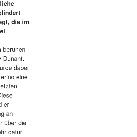
liche
lindert
gt, die im
ei
n beruhen
y Dunant.
wurde dabei
ferino eine
setzten
Diese
d er
ng an
r über die
ehr dafür