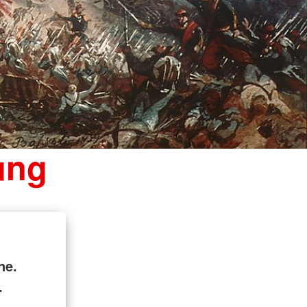
ung
ne.
.