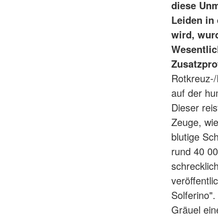
diese Unm
Leiden in
wird, wur
Wesentlic
Zusatzpro
Rotkreuz-
auf der h
Dieser rei
Zeuge, wie
blutige Sc
rund 40 00
schrecklic
veröffentl
Solferino"
Gräuel ein