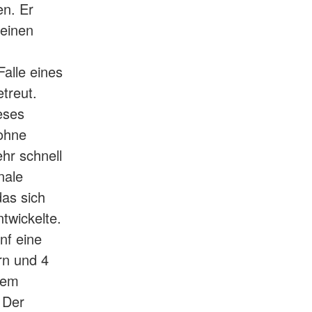
en. Er
 einen
alle eines
treut.
eses
 ohne
hr schnell
nale
das sich
twickelte.
nf eine
rn und 4
dem
 Der