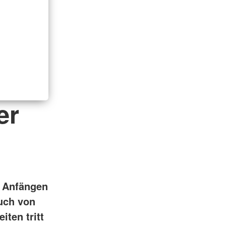
er
n Anfängen
uch von
iten tritt