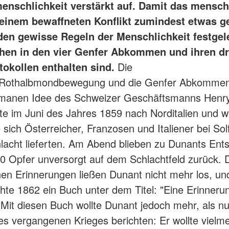
enschlichkeit verstärkt auf. Damit das mensch
 einem bewaffneten Konflikt zumindest etwas ge
den gewisse Regeln der Menschlichkeit festgele
hen in den vier Genfer Abkommen und ihren dr
tokollen enthalten sind.
Die
/Rothalbmondbewegung und die Genfer Abkomme
umanen Idee des Schweizer Geschäftsmanns Henr
ste im Juni des Jahres 1859 nach Norditalien und 
 sich Österreicher, Franzosen und Italiener bei Sol
hlacht lieferten. Am Abend blieben zu Dunants Ent
0 Opfer unversorgt auf dem Schlachtfeld zurück. 
hen Erinnerungen ließen Dunant nicht mehr los, un
ichte 1862 ein Buch unter dem Titel: "Eine Erinneru
. Mit diesen Buch wollte Dunant jedoch mehr, als nu
es vergangenen Krieges berichten: Er wollte vielm