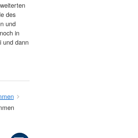
weiterten
de des
en und
noch in
i und dann
mmen
ommen