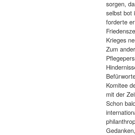
sorgen, da
selbst bot
forderte e
Friedensze
Krieges ne
Zum andere
Pflegepers
Hinderniss
Befürworte
Komitee de
mit der Ze
Schon bald
internatio
philanthr
Gedanken, 