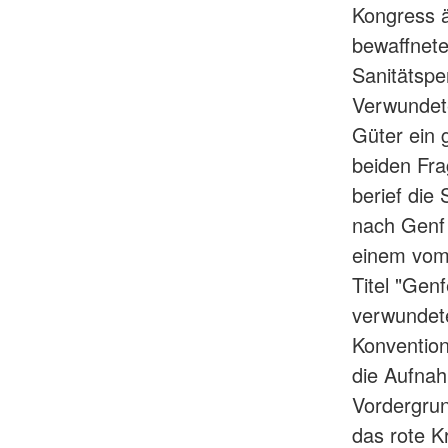
Kongress 
bewaffnete
Sanitätspe
Verwundete
Güter ein
beiden Fra
berief die
nach Genf 
einem vom 
Titel "Gen
verwundet
Konvention
die Aufnah
Vordergrun
das rote K