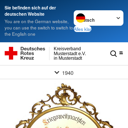
Sie befinden sich auf der
Sprache wechseln zu
deutschen Website
You are on the German website,
you can use the switch to switch to
Alles klar
the English one
Kreisverband
Musterstadt e.V.
in Musterstadt
1940