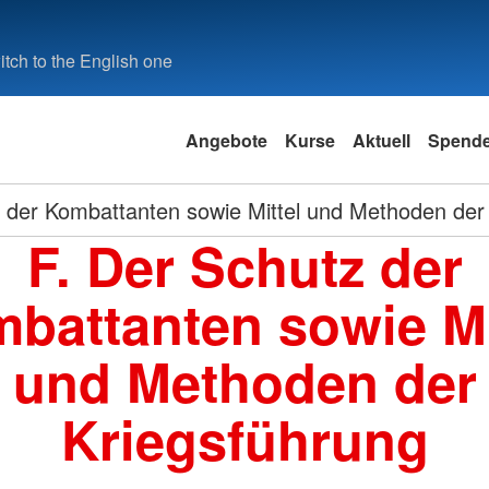
tch to the English one
Angebote
Kurse
Aktuell
Spend
 der Kombattanten sowie Mittel und Methoden der
F. Der Schutz der
battanten sowie Mi
und Methoden der
Kriegsführung