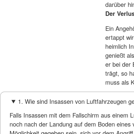
darüber hi
Der Verlu
Ein Angehör
ertappt wi
heimlich I
genießt al
er bei der
trägt, so 
muss als K
1. Wie sind Insassen von Luftfahrzeugen g
Falls Insassen mit dem Fallschirm aus einem L
noch nach der Landung auf dem Boden eines vo
Möglichkeit gegeben sein, sich vor dem Angriff