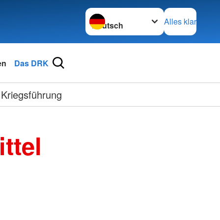
Sprache wechseln zu
Alles klar
en
Das DRK
 Kriegsführung
ttel