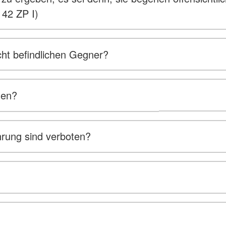
 42 ZP I)
ht befindlichen Gegner?
den?
hrung sind verboten?