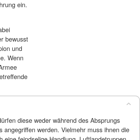
hrung ein.
abei
er bewusst
pion und
ene. Wenn
 Armee
etreffende
, dürfen diese weder während des Absprungs
s angegriffen werden. Vielmehr muss ihnen die
ch eine feindselige Handlung. Luftlandetruppen