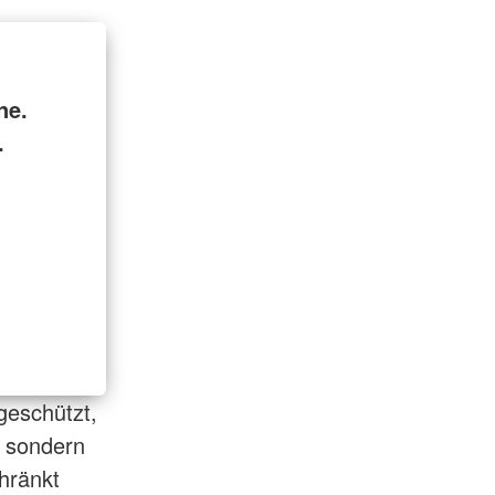
ne.
.
geschützt,
, sondern
hränkt