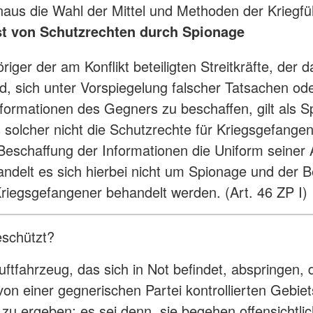
naus die Wahl der Mittel und Methoden der Kriegfü
st von Schutzrechten durch Spionage
iger der am Konflikt beteiligten Streitkräfte, der d
rd, sich unter Vorspiegelung falscher Tatsachen od
nformationen des Gegners zu beschaffen, gilt als S
s solcher nicht die Schutzrechte für Kriegsgefang
 Beschaffung der Informationen die Uniform seiner
handelt es sich hierbei nicht um Spionage und der B
riegsgefangener behandelt werden. (Art. 46 ZP I)
eschützt?
uftfahrzeug, das sich in Not befindet, abspringen
n einer gegnerischen Partei kontrollierten Gebiet
 zu ergeben; es sei denn, sie begehen offensichtli