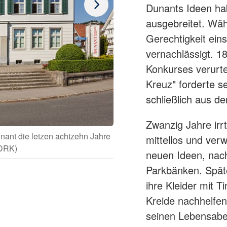
Dunants Ideen hab
ausgebreitet. Wäh
Gerechtigkeit ein
vernachlässigt. 1
Konkurses verurte
Kreuz" forderte s
schließlich aus d
Das Henry-Dunant-Museum in He
des Begründers
Zwanzig Jahre irr
ant die letzen achtzehn Jahre
mittellos und verw
 DRK)
neuen Ideen, nach
Parkbänken. Späte
ihre Kleider mit 
Kreide nachhelfe
seinen Lebensabe