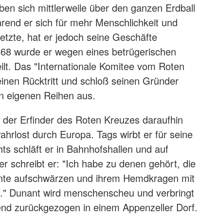
en sich mittlerweile über den ganzen Erdball
rend er sich für mehr Menschlichkeit und
setzte, hat er jedoch seine Geschäfte
868 wurde er wegen eines betrügerischen
ilt. Das "Internationale Komitee vom Roten
einen Rücktritt und schloß seinen Gründer
en eigenen Reihen aus.
iden bewahrt etliche Objekte aus der Hinterlassenschaft
Dun
 des Roten Kreuzes (Jörg F. Müller / DRK)
t der Erfinder des Roten Kreuzes daraufhin
ahrlost durch Europa. Tags wirbt er für seine
ts schläft er in Bahnhofshallen und auf
r schreibt er: "Ich habe zu denen gehört, die
Tinte aufschwärzen und ihrem Hemdkragen mit
n." Dunant wird menschenscheu und verbringt
nd zurückgezogen in einem Appenzeller Dorf.