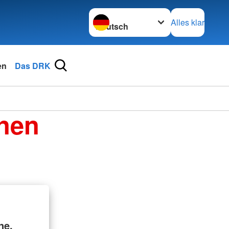
Sprache wechseln zu
Alles klar
en
Das DRK
enen
ne.