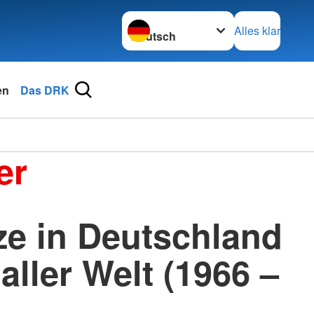
Sprache wechseln zu
Alles klar
en
Das DRK
er
ze in Deutschland
aller Welt (1966 –