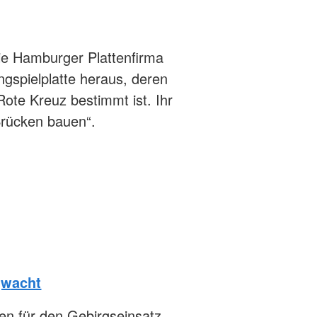
ie Hamburger Plattenfirma
spielplatte heraus, deren
Rote Kreuz bestimmt ist. Ihr
 Brücken bauen“.
gwacht
n für den Gebirgseinsatz