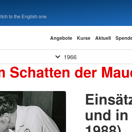
tch to the English one
Angebote
Kurse
Aktuell
Spend
1966
m Schatten der Mau
Einsät
und in 
1988)