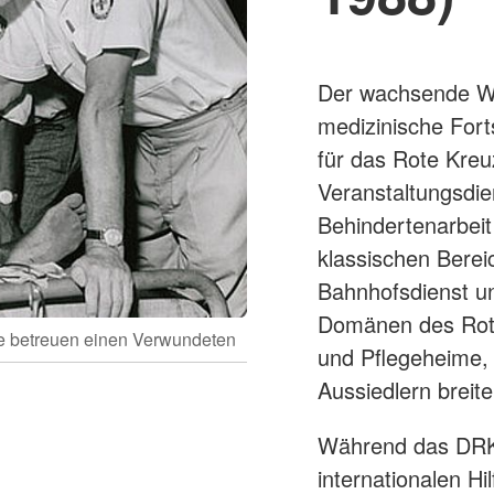
Der wachsende Wo
medizinische Forts
für das Rote Kreu
Veranstaltungsdie
Behindertenarbeit
klassischen Bere
Bahnhofsdienst un
Domänen des Rote
te betreuen einen Verwundeten
und Pflegeheime,
Aussiedlern breit
Während das DRK 
internationalen Hi