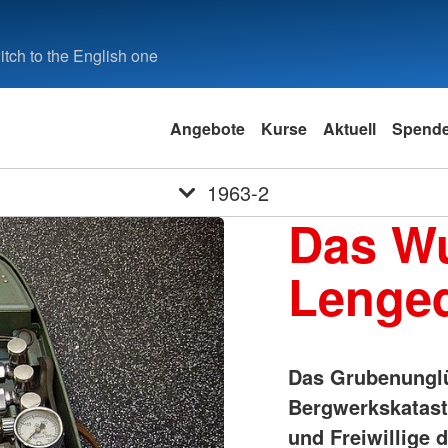
tch to the English one
Angebote
Kurse
Aktuell
Spend
1963-2
Das W
Lenge
Das Grubenunglü
Bergwerkskatastr
und Freiwillige 