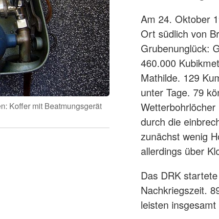
Am 24. Oktober 19
Ort südlich von B
Grubenunglück: Ge
460.000 Kubikmet
Mathilde. 129 Kum
unter Tage. 79 kö
Wetterbohrlöcher 
en: Koffer mit Beatmungsgerät
durch die einbrec
zunächst wenig Ho
allerdings über 
Das DRK startete 
Nachkriegszeit. 8
leisten insgesamt