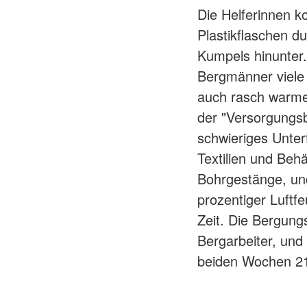
Die Helferinnen k
Plastikflaschen d
Kumpels hinunter. 
Bergmänner viele
auch rasch warme
der "Versorgungs
schwieriges Unte
Textilien und Beh
Bohrgestänge, un
prozentiger Luftfe
Zeit. Die Bergung
Bergarbeiter, und
beiden Wochen 21