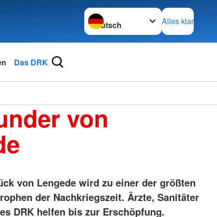
Sprache wechseln zu
Alles klar
en
Das DRK
under von
de
ck von Lengede wird zu einer der größten
ophen der Nachkriegszeit. Ärzte, Sanitäter
des DRK helfen bis zur Erschöpfung.