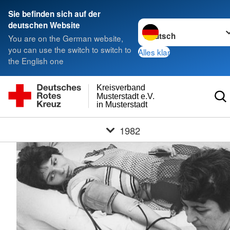
Sie befinden sich auf der
Sprache wechseln zu
deutschen Website
You are on the German website,
you can use the switch to switch to
Alles klar
the English one
Kreisverband
Musterstadt e.V.
in Musterstadt
1982