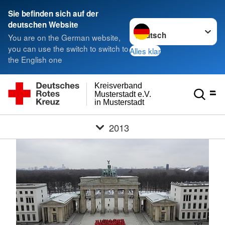
Sie befinden sich auf der
Sprache wechseln zu
deutschen Website
You are on the German website,
you can use the switch to switch to
Alles klar
the English one
Kreisverband
Musterstadt e.V.
in Musterstadt
2013